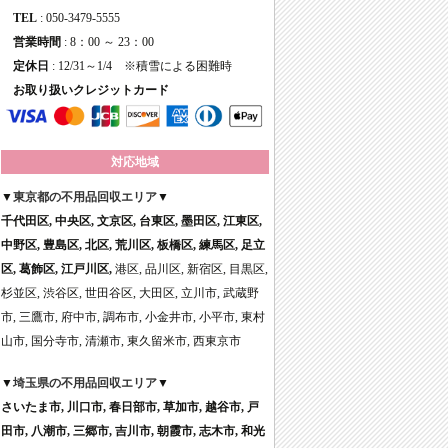
TEL
:
050-3479-5555
営業時間
: 8：00 ～ 23：00
定休日
: 12/31～1/4 ※積雪による困難時
お取り扱いクレジットカード
対応地域
▼
東京都の不用品回収エリア
▼
千代田区, 中央区, 文京区, 台東区, 墨田区, 江東区,
中野区, 豊島区, 北区, 荒川区, 板橋区, 練馬区, 足立
区, 葛飾区, 江戸川区,
港区, 品川区, 新宿区, 目黒区,
杉並区, 渋谷区, 世田谷区, 大田区, 立川市, 武蔵野
市, 三鷹市, 府中市, 調布市, 小金井市, 小平市, 東村
山市, 国分寺市, 清瀬市, 東久留米市, 西東京市
▼
埼玉県の不用品回収エリア
▼
さいたま市, 川口市, 春日部市, 草加市, 越谷市, 戸
田市, 八潮市, 三郷市, 吉川市, 朝霞市, 志木市, 和光