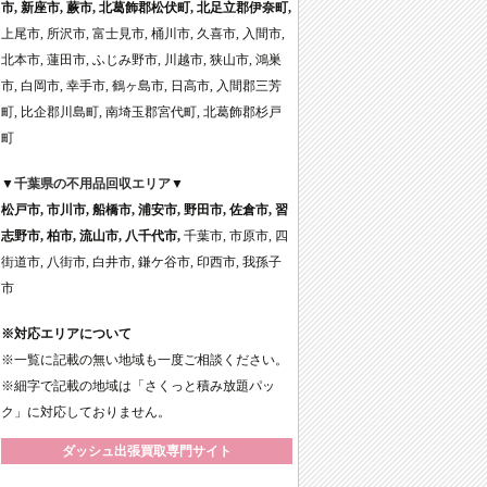
市, 新座市, 蕨市, 北葛飾郡松伏町, 北足立郡伊奈町,
上尾市, 所沢市, 富士見市, 桶川市, 久喜市, 入間市,
北本市, 蓮田市, ふじみ野市, 川越市, 狭山市, 鴻巣
市, 白岡市, 幸手市, 鶴ヶ島市, 日高市, 入間郡三芳
町, 比企郡川島町, 南埼玉郡宮代町, 北葛飾郡杉戸
町
▼
千葉県の不用品回収エリア
▼
松戸市, 市川市, 船橋市, 浦安市, 野田市, 佐倉市, 習
志野市, 柏市, 流山市, 八千代市,
千葉市, 市原市, 四
街道市, 八街市, 白井市, 鎌ケ谷市, 印西市, 我孫子
市
※対応エリアについて
※一覧に記載の無い地域も一度ご相談ください。
※細字で記載の地域は「さくっと積み放題パッ
ク」に対応しておりません。
ダッシュ出張買取専門サイト