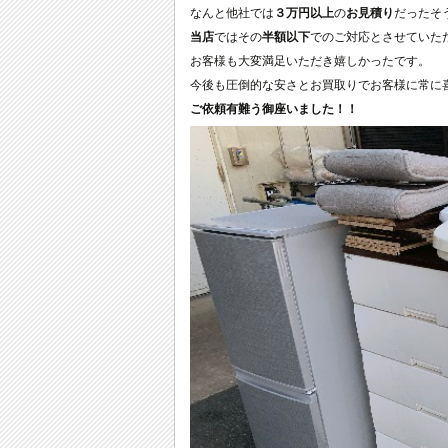
なんと他社では
３万円以上
の
お見積り
だったそ
当店
ではその
半額以下
でのご対応とさせていた
お客様も大変満足いただき嬉しかったです。
今後も圧倒的な安さとお買取りでお客様に常に
ご依頼有難う御座いました！！