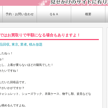
予約・お問い合わせ
Ｑ＆Ａ
概要
ではお買取りで半額になる場合もありますよ！
品回収
,
東京
,
業者
,
積み放題
したねっ！
ね！
たし、上着が要らないほどの陽気でした！
きたいですね！
ただいた回収品です。
すがいかがですか？
ウォシュレット、シューズラック、衣装ケース、物干し類、姿見などな
も積めるんですよね。