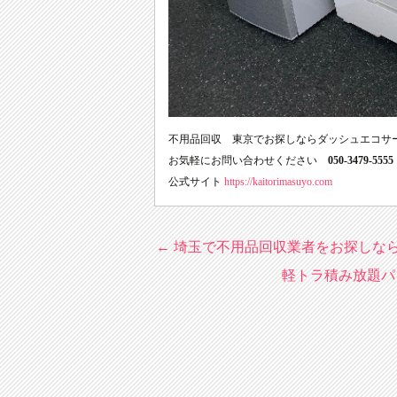
不用品回収 東京でお探しならダッシュエコサ
お気軽にお問い合わせください
050-3479-5555
公式サイト
https://kaitorimasuyo.com
←
埼玉で不用品回収業者をお探しな
Post
軽トラ積み放題パ
navigation