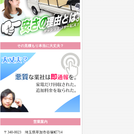
その見積もり本当に大丈夫？
営業案内
〒
340-0023
埼玉県
草加市
谷塚町714