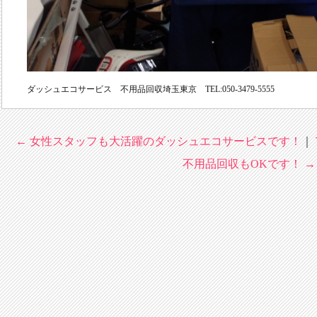
ダッシュエコサービス 不用品回収埼玉東京 TEL:050-3479-5555
←
女性スタッフも大活躍のダッシュエコサービスです！
｜
Post
不用品回収もOKです！
→
navigation